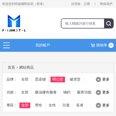
歡迎您到明揚國際貿易（香港）
請登錄
註冊
丨
聯係我們
0
我的帳戶
購物車
首頁
>
網站商品
品牌：
全部
思诺键
明心堂
健虎堂
更多
功效：
麥林 MAGLIN
全部
藥油膠布藥膏
茱比 JUBEE
補鈣
健熙堂
腸胃功能
更多
專區：
日本野原
全部
滋補湯料
男性
ALN
美容美妝
女性
腸胃寶
兒童
綜合保健
寶源堂
長者
更多