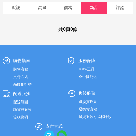
欧明记
功能藥品
滋補
孕嬰
食品
洗護
美妝
默認
銷量
價格
新品
評論
0
0
共
頁
條
購物指南
服務保障
購物流程
100%正品
支付方式
全中國配送
品牌排行榜
售後服務
配送服務
退換貨政策
配送範圍
退換貨流程
驗貨與簽收
退貨退款方式和時效
簽收說明
支付方式