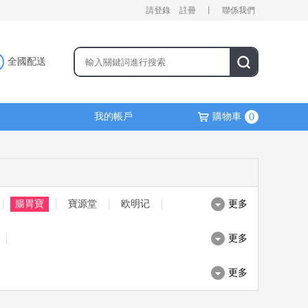
請登錄
註冊
丨
聯係我們
全國配送
0
我的帳戶
購物車
腸胃寶
寶源堂
欧明记
更多
更多
更多