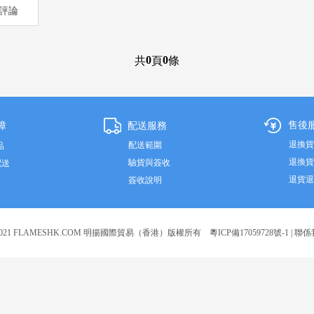
評論
0
0
共
頁
條
售後
配送服務
障
退換貨
配送範圍
品
退換貨
驗貨與簽收
配送
退貨退
簽收說明
2021 FLAMESHK.COM 明揚國際貿易（香港）版權所有
粵ICP備17059728號-1
|
聯係