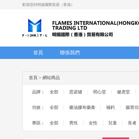
歡迎您到明揚國際貿易（香港）
首頁
聯係我們
首頁
>
網站商品
品牌：
全部
思诺键
明心堂
健虎堂
功效：
全部
藥油膠布藥膏
補鈣
腸胃功
專區：
全部
男性
女性
兒童
長者