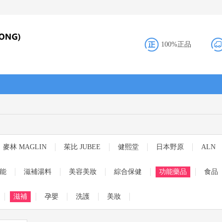
100%正品
麥林 MAGLIN
茱比 JUBEE
健熙堂
日本野原
ALN
能
滋補湯料
美容美妝
綜合保健
功能藥品
食品
滋補
孕嬰
洗護
美妝