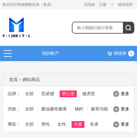
歡迎您到明揚國際貿易（香港）
請登錄
註冊
丨
聯係我們
0
我的帳戶
購物車
首頁
>
網站商品
品牌：
全部
思诺键
明心堂
健虎堂
更多
功效：
麥林 MAGLIN
全部
藥油膠布藥膏
茱比 JUBEE
補鈣
健熙堂
腸胃功能
更多
專區：
日本野原
全部
滋補湯料
男性
ALN
美容美妝
女性
腸胃寶
兒童
綜合保健
寶源堂
長者
更多