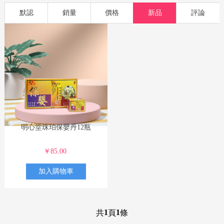
欧明记
功能藥品
滋補
孕嬰
食品
洗護
美妝
默認
銷量
價格
新品
評論
明心堂珠珀保嬰丹12瓶
￥85.00
加入購物車
1
1
共
頁
條