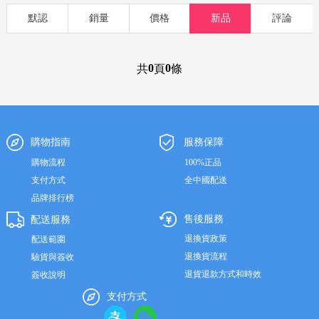
欧明记
功能藥品
滋補
孕嬰
食品
洗護
美妝
默認
銷量
價格
新品
評論
0
0
共
頁
條
購物指南
服務保障
購物流程
100%正品
支付方式
全中國配送
品牌排行榜
售後服務
配送服務
退換貨政策
配送範圍
退換貨流程
驗貨與簽收
退貨退款方式和時效
簽收說明
支付方式