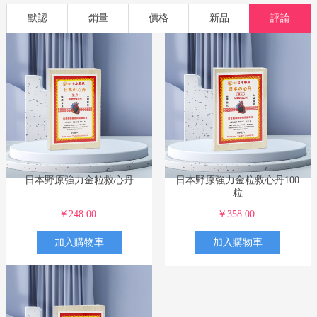
欧明记
功能藥品
滋補
孕嬰
食品
洗護
美妝
默認
銷量
價格
新品
評論
日本野原強力金粒救心丹
日本野原強力金粒救心丹100
粒
￥248.00
￥358.00
加入購物車
加入購物車