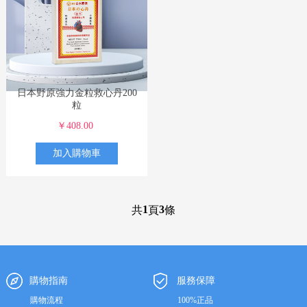
日本野原強力金粒救心丹200
粒
￥408.00
加入購物車
1
3
共
頁
條
購物指南
服務保障
購物流程
100%正品