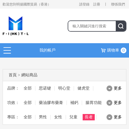
歡迎您到明揚國際貿易（香港）
請登錄
註冊
丨
聯係我們
0
我的帳戶
購物車
首頁
>
網站商品
品牌：
全部
思诺键
明心堂
健虎堂
更多
功效：
麥林 MAGLIN
全部
藥油膠布藥膏
茱比 JUBEE
補鈣
健熙堂
腸胃功能
更多
專區：
日本野原
全部
滋補湯料
男性
ALN
美容美妝
女性
腸胃寶
兒童
綜合保健
寶源堂
長者
更多