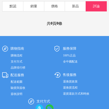
欧明记
功能藥品
滋補
孕嬰
食品
洗護
美妝
默認
銷量
價格
新品
評論
0
0
共
頁
條
購物指南
服務保障
購物流程
100%正品
支付方式
全中國配送
品牌排行榜
售後服務
配送服務
退換貨政策
配送範圍
退換貨流程
驗貨與簽收
退貨退款方式和時效
簽收說明
支付方式