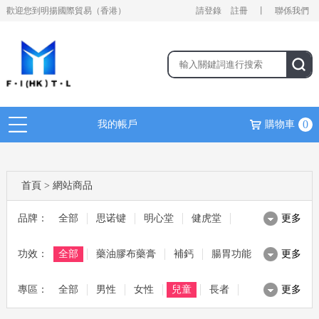
歡迎您到明揚國際貿易（香港）
請登錄
註冊
丨
聯係我們
0
我的帳戶
購物車
首頁
>
網站商品
品牌：
全部
思诺键
明心堂
健虎堂
更多
功效：
麥林 MAGLIN
全部
藥油膠布藥膏
茱比 JUBEE
補鈣
健熙堂
腸胃功能
更多
專區：
日本野原
全部
滋補湯料
男性
ALN
美容美妝
女性
腸胃寶
兒童
綜合保健
寶源堂
長者
更多