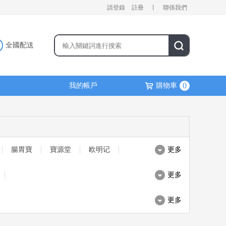
請登錄
註冊
丨
聯係我們
全國配送
0
我的帳戶
購物車
腸胃寶
寶源堂
欧明记
更多
更多
更多