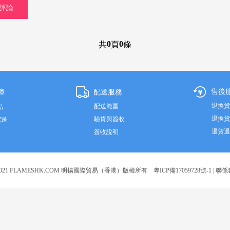
評論
0
0
共
頁
條
售後
配送服務
障
退換貨
配送範圍
品
退換貨
驗貨與簽收
配送
退貨退
簽收說明
2021 FLAMESHK.COM 明揚國際貿易（香港）版權所有
粵ICP備17059728號-1
|
聯係