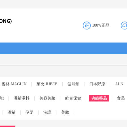
100%正品
麥林 MAGLIN
茱比 JUBEE
健熙堂
日本野原
ALN
能
滋補湯料
美容美妝
綜合保健
功能藥品
食品
滋補
孕嬰
洗護
美妝