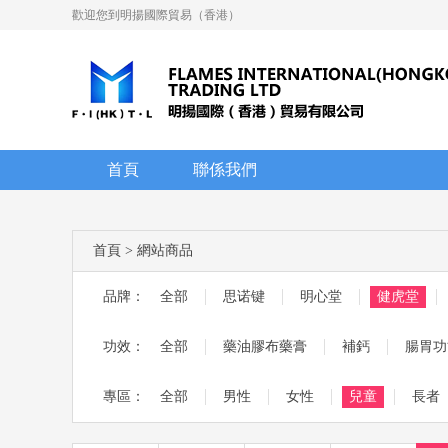
歡迎您到明揚國際貿易（香港）
首頁
聯係我們
首頁
>
網站商品
品牌：
全部
思诺键
明心堂
健虎堂
功效：
全部
藥油膠布藥膏
補鈣
腸胃功
專區：
全部
男性
女性
兒童
長者