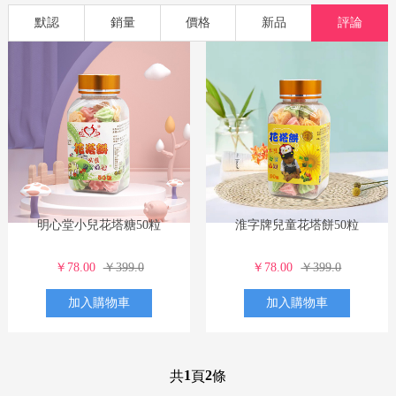
欧明记
功能藥品
滋補
孕嬰
食品
洗護
美妝
默認
銷量
價格
新品
評論
明心堂小兒花塔糖50粒
淮字牌兒童花塔餅50粒
￥78.00
￥399.0
￥78.00
￥399.0
加入購物車
加入購物車
1
2
共
頁
條