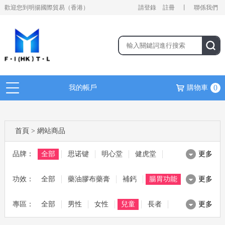
歡迎您到明揚國際貿易（香港）
請登錄
註冊
丨
聯係我們
0
我的帳戶
購物車
首頁
>
網站商品
品牌：
全部
思诺键
明心堂
健虎堂
更多
功效：
麥林 MAGLIN
全部
藥油膠布藥膏
茱比 JUBEE
補鈣
健熙堂
腸胃功能
更多
專區：
日本野原
全部
滋補湯料
男性
ALN
美容美妝
女性
腸胃寶
兒童
綜合保健
寶源堂
長者
更多